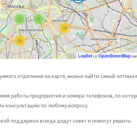
2
7
19
22
Leaflet
OpenStreetMap
| ©
con
уемого отделения на карте, можно найти самый оптима
ремя работы предприятия и номера телефонов, по кото
ть консультацию по любому вопросу.
ой поддержки всегда дадут совет и помогут решить