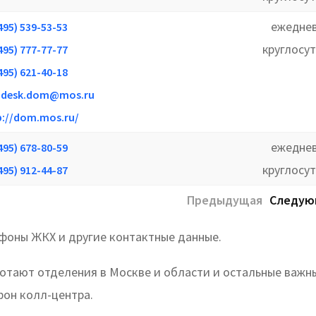
ежеднев
495) 539-53-53
круглосу
495) 777-77-77
495) 621-40-18
pdesk.dom@mos.ru
p://dom.mos.ru/
ежеднев
495) 678-80-59
круглосу
495) 912-44-87
Предыдущая
Следую
фоны ЖКХ и другие контактные данные.
ботают отделения в Москве и области и остальные важн
фон колл-центра.