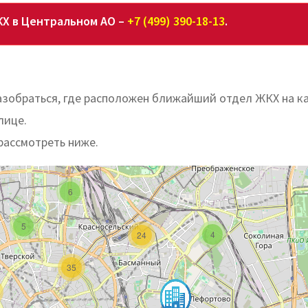
КХ в Центральном АО –
+7 (499) 390-18-13
.
зобраться, где расположен ближайший отдел ЖКХ на к
лице.
рассмотреть ниже.
6
5
4
24
35