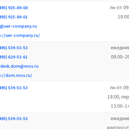
пн-пт 09
495) 925-89-00
18:0
495) 925-89-01
o@uer-company.ru
p://uer-company.ru/
ежеднев
495) 539-53-53
08:00–2
495) 629-53-61
pdesk.dom@mos.ru
p://dom.mos.ru/
пн-пт 09
495) 539-53-53
18:00, пе
13:00–1
ежеднев
495) 539-53-53
круглосу