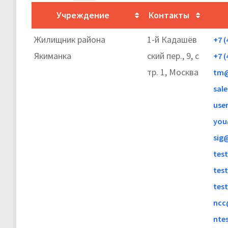
Учреждение
Контакты
Жилищник района
1-й Кадашёв
+7 (
Якиманка
ский пер., 9, с
+7 (
тр. 1, Москва
tm@
sale
use
you
sig
tes
tes
tes
ncc
nte