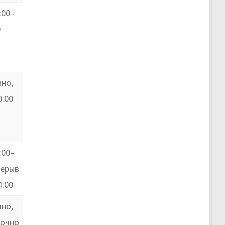
:00–
0
но,
0:00
:00–
рерыв
4:00
но,
точно