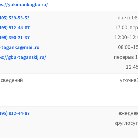
ps://yakimankagbu.ru/
пн-чт 08
495) 539-53-53
17:00, пе
495) 912-44-87
12:00–12:
499) 390-21-37
08:00–15
-taganka@mail.ru
перерыв 1
s://gbu-taganskij.ru/
12:4
 сведений
уточня
ежеднев
495) 912-44-87
круглосу