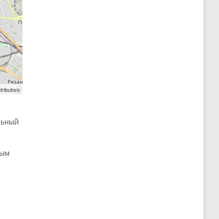
tributors
льный
рым