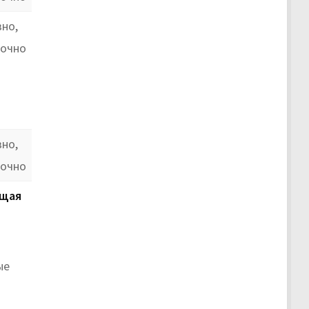
но,
точно
но,
точно
щая
ые