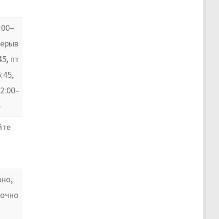
:00–
рерыв
45, пт
:45,
2:00–
5
йте
но,
точно