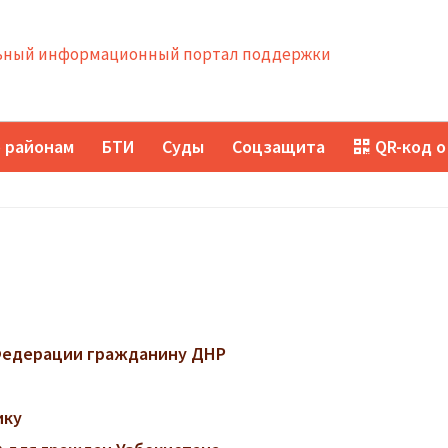
ный информационный портал поддержки
 районам
БТИ
Суды
Соцзащита
QR-код о
 Федерации гражданину ДНР
ику