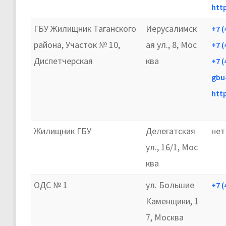
htt
ГБУ Жилищник Таганского
Иерусалимск
+7 (
района, Участок № 10,
ая ул., 8, Мос
+7 (
Диспетчерская
ква
+7 (
gbu
http
Жилищник ГБУ
Делегатская
нет
ул., 16/1, Мос
ква
ОДС № 1
ул. Большие
+7 (
Каменщики, 1
7, Москва