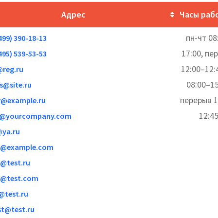
Адрес
Часы раб
пн-чт 08
499) 390-18-13
17:00, пе
495) 539-53-53
12:00–12:
reg.ru
08:00–15
s@site.ru
перерыв 1
r@example.ru
12:4
@yourcompany.com
@ya.ru
t@example.com
t@test.ru
t@test.com
@test.ru
st@test.ru