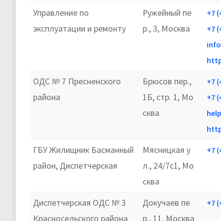
Управление по
Ружейный пе
+7 (
эксплуатации и ремонту
р., 3, Москва
+7 (
inf
htt
ОДС № 7 Пресненского
Брюсов пер.,
+7 (
района
1Б, стр. 1, Мо
+7 (
сква
hel
htt
ГБУ Жилищник Басманный
Мясницкая у
+7 (
район, Диспетчерская
л., 24/7с1, Мо
сква
Диспетчерская ОДС № 3
Докучаев пе
+7 (
Красносельского района
р., 11, Москва