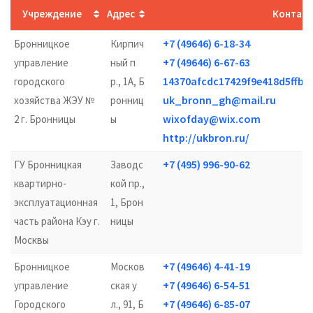
Учреждение
Адрес
Контак
+7 (49646) 6-18-34
Бронницкое
Кирпич
+7 (49646) 6-67-63
управление
ный п
14370afcdc17429f9e418d5ffbd
городского
р., 1А, Б
uk_bronn_gh@mail.ru
хозяйства ЖЭУ №
ронниц
wixofday@wix.com
2 г. Бронницы
ы
http://ukbron.ru/
+7 (495) 996-90-62
ГУ Бронницкая
Заводс
квартирно-
кой пр.,
эксплуатационная
1, Брон
часть района Кэу г.
ницы
Москвы
+7 (49646) 4-41-19
Бронницкое
Москов
+7 (49646) 6-54-51
управление
ская у
+7 (49646) 6-85-07
Городского
л., 91, Б