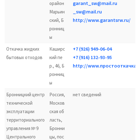
garant_sw@mail.ru
орайон
_sw@mail.ru
Марьин
http://www.garantsrw.ru/
ский, Б
ронниц
ы
+7 (926) 949-06-04
Откачка жидких
Каширс
+7 (916) 132-93-95
бытовых отходов
кий пе
http://www.простооткачка.
р., 46, Б
ронниц
ы
Бронницкий центр
Россия,
нет сведений
технической
Москов
эксплуатации
ская об
территориального
ласть,
управления № 9
Бронни
Центрального
цы, пос