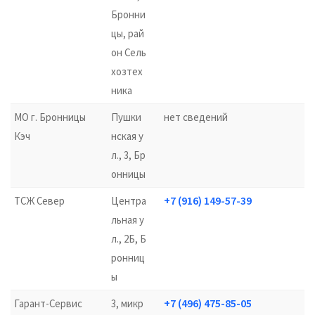
Бронни
цы, рай
он Сель
хозтех
ника
МО г. Бронницы
Пушки
нет сведений
Кэч
нская у
л., 3, Бр
онницы
+7 (916) 149-57-39
ТСЖ Север
Центра
льная у
л., 2Б, Б
ронниц
ы
+7 (496) 475-85-05
Гарант-Сервис
3, микр