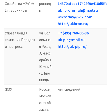
14370afcdc17429f9e418d5ffbd
Хозяйства ЖЭУ №
ронниц
uk_bronn_gh@mail.ru
1 г. Бронницы
ы
wixofday@wix.com
http://ukbron.ru/
+7 (495) 760-60-36
Управляющая
ул. Сол
uk-pip@mail.ru
компания Порядок
овьина
http://uk-pip.ru/
и прогресс
я Роща,
3, микр
орайон
Южный
-1, Бро
нницы
ЖЭУ
Россия,
нет сведений
Москов
ская об
ласть,