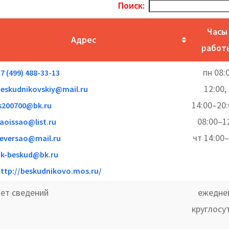
Поиск:
Часы
Адрес
работ
пн 08:
7 (499) 488-33-13
12:00,
eskudnikovskiy@mail.ru
14:00–20:
s200700@bk.ru
08:00–12
aoissao@list.ru
чт 14:00–
eversao@mail.ru
uk-beskud@bk.ru
ttp://beskudnikovo.mos.ru/
нет сведений
ежедне
круглосу