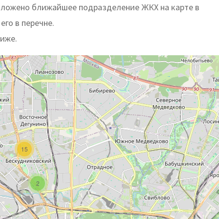
положено ближайшее подразделение ЖКХ на карте в
его в перечне.
ниже.
15
2