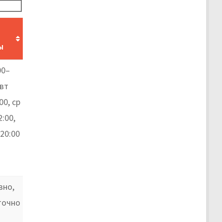
ы
00–
 вт
00, ср
:00,
20:00
вно,
точно