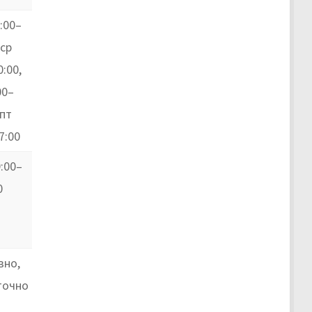
:00–
 ср
:00,
00–
 пт
7:00
:00–
0
вно,
точно