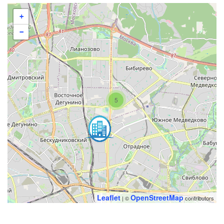
+
−
5
Leaflet
OpenStreetMap
| ©
contributors