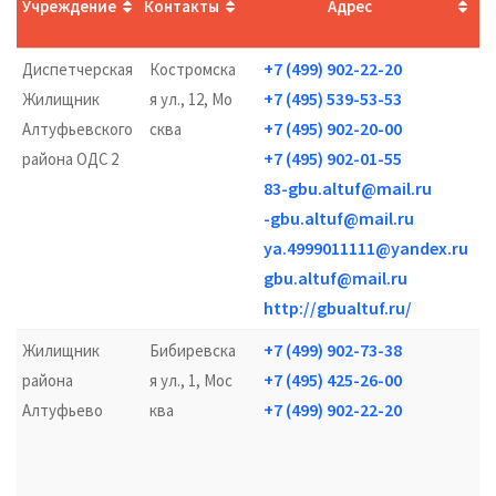
Учреждение
Контакты
Адрес
+7 (499) 902-22-20
Диспетчерская
Костромска
+7 (495) 539-53-53
Жилищник
я ул., 12, Мо
кр
+7 (495) 902-20-00
Алтуфьевского
сква
+7 (495) 902-01-55
района ОДС 2
83-gbu.altuf@mail.ru
-gbu.altuf@mail.ru
ya.4999011111@yandex.ru
gbu.altuf@mail.ru
http://gbualtuf.ru/
+7 (499) 902-73-38
Жилищник
Бибиревска
+7 (495) 425-26-00
района
я ул., 1, Мос
17
+7 (499) 902-22-20
Алтуфьево
ква
12