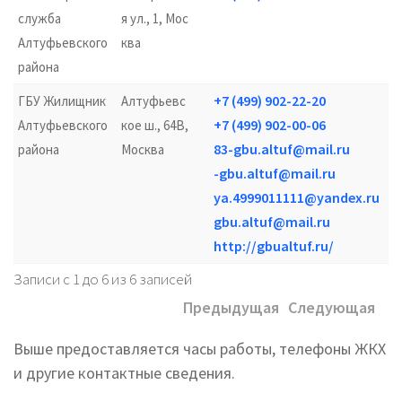
служба
я ул., 1, Мос
Алтуфьевского
ква
района
+7 (499) 902-22-20
ГБУ Жилищник
Алтуфьевс
+7 (499) 902-00-06
Алтуфьевского
кое ш., 64В,
кр
83-gbu.altuf@mail.ru
района
Москва
-gbu.altuf@mail.ru
ya.4999011111@yandex.ru
gbu.altuf@mail.ru
http://gbualtuf.ru/
Записи с 1 до 6 из 6 записей
Предыдущая
Следующая
Выше предоставляется часы работы, телефоны ЖКХ
и другие контактные сведения.