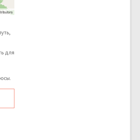
tributors
уть,
ть для
осы.