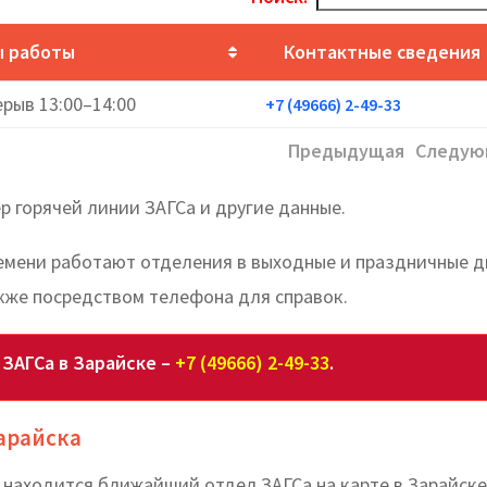
ы работы
Контактные сведения
ерыв 13:00–14:00
+7 (49666) 2-49-33
Предыдущая
Следую
р горячей линии ЗАГСа и другие данные.
ремени работают отделения в выходные и праздничные д
кже посредством телефона для справок.
 ЗАГСа в Зарайске –
+7 (49666) 2-49-33
.
арайска
е находится ближайший отдел ЗАГСа на карте в Зарайске