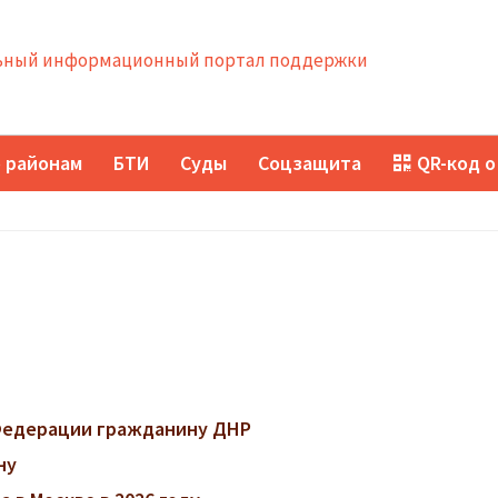
ный информационный портал поддержки
 районам
БТИ
Суды
Соцзащита
QR-код о
 Федерации гражданину ДНР
ну