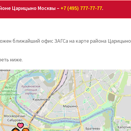
айоне Царицыно Москвы –
+7 (495) 777-77-77
.
оложен ближайший офис ЗАГСа на карте района Царицыно
реть ниже.