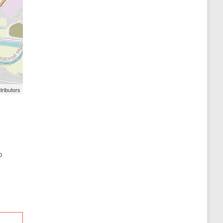
tributors
о