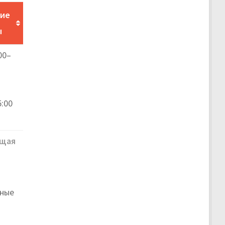
ние
ы
00–
в
5:00
щая
чные