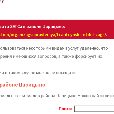
ну
айта ЗАГСа в районе Царицыно:
tion/organizagsupravleniya/tcaritcynskii-otdel-zags/
.
ользоваться некоторыми видами услуг удаленно, что
рения имеющихся вопросов, а также форсирует их
и в таком случае можно не посещать.
в районе Царицыно
ориальных филиалов района Царицыно можно найти ниже
Поиск: