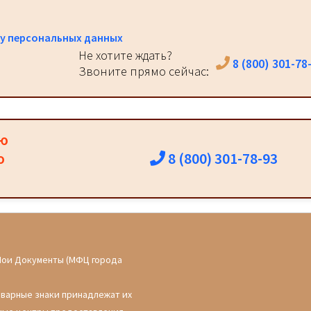
у персональных данных
Не хотите ждать?
8 (800) 301-78
Звоните прямо сейчас:
ию
8 (800) 301-78-93
о
Мои Документы (МФЦ города
оварные знаки принадлежат их