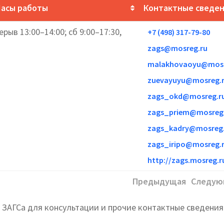
Часы работы
Контактные сведе
ерыв 13:00–14:00; сб 9:00–17:30,
+7 (498) 317-79-80
zags@mosreg.ru
malakhovaoyu@mosr
zuevayuyu@mosreg.
zags_okd@mosreg.r
zags_priem@mosreg
zags_kadry@mosreg.
zags_iripo@mosreg.
http://zags.mosreg.r
Предыдущая
Следую
ЗАГСа для консультации и прочие контактные сведения