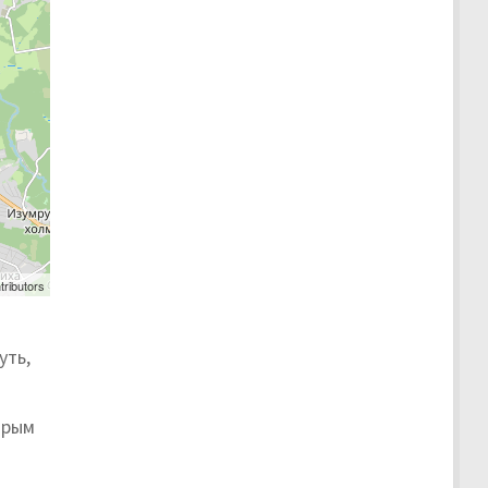
tributors
уть,
орым