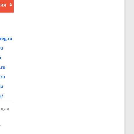
ния
eg.ru
ru
u
.ru
ru
ru
u/
щая
.