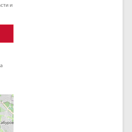
асти и
на