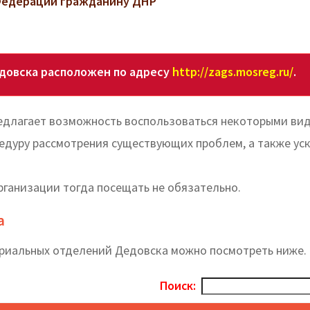
 Федерации гражданину ДНР
довска расположен по адресу
http://zags.mosreg.ru/
.
едлагает возможность воспользоваться некоторыми ви
цедуру рассмотрения существующих проблем, а также ус
рганизации тогда посещать не обязательно.
а
ориальных отделений Дедовска можно посмотреть ниже.
Поиск: