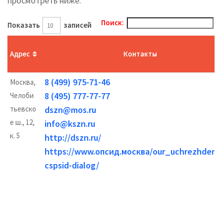
просмотреть ниже.
Поиск:
Показать
записей
Адрес
Контакты
8 (499) 975-71-46
Москва,
8 (495) 777-77-77
Челоби
тьевско
dszn@mos.ru
е ш., 12,
info@kszn.ru
к. 5
http://dszn.ru/
https://www.опсид.москва/our_uchrezhdenij
cspsid-dialog/