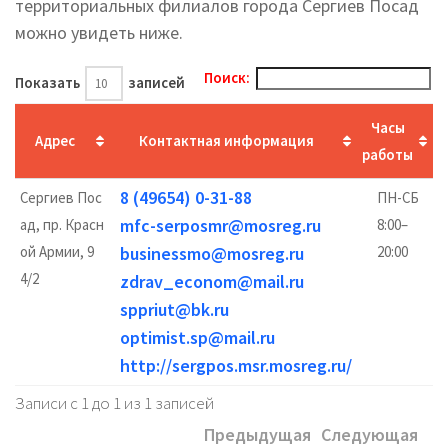
территориальных филиалов города Сергиев Посад
можно увидеть ниже.
Поиск:
Показать
записей
Часы
Адрес
Контактная информация
работы
8 (49654) 0-31-88
Сергиев Пос
ПН-СБ
mfc-serposmr@mosreg.ru
ад, пр. Красн
8:00–
ой Армии, 9
businessmo@mosreg.ru
20:00
4/2
zdrav_econom@mail.ru
sppriut@bk.ru
optimist.sp@mail.ru
http://sergpos.msr.mosreg.ru/
Записи с 1 до 1 из 1 записей
Предыдущая
Следующая