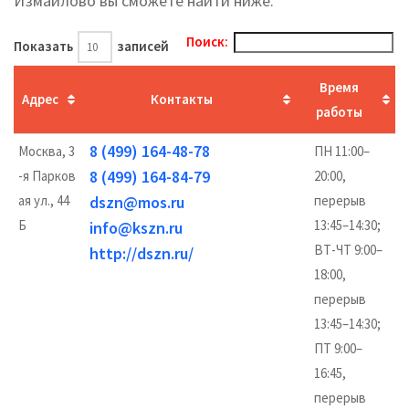
Измайлово вы cможете найти ниже.
Поиск:
Показать
записей
Время
Адрес
Контакты
работы
8 (499) 164-48-78
Москва, 3
ПН 11:00–
8 (499) 164-84-79
-я Парков
20:00,
ая ул., 44
dszn@mos.ru
перерыв
Б
13:45–14:30;
info@kszn.ru
ВТ-ЧТ 9:00–
http://dszn.ru/
18:00,
перерыв
13:45–14:30;
ПТ 9:00–
16:45,
перерыв