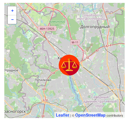
+
−
Leaflet
OpenStreetMap
| ©
contributors