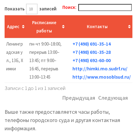
Поиск:
Показать
записей
Расписание
Адрес
Контакты
работы
+7 (498) 691-35-14
Ленингр
пн-чт 9:00–18:00,
+7 (498) 691-35-28
адская у
перерыв 13:00–
+7 (498) 692-60-00
л., 13Б, Х
13:45; пт 9:00–
http://himki.mo.sudrf.ru/
имки
16:45, перерыв
http://www.mosoblsud.ru/
13:00–13:45
Записи с 1 до 1 из 1 записей
Предыдущая
Следующая
Выше также предоставляется часы работы,
телефоны городского суда и другая контактная
информация.