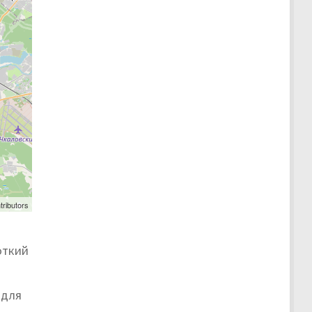
tributors
откий
 для