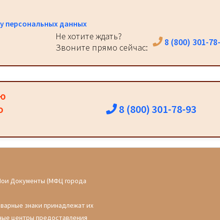
у персональных данных
Не хотите ждать?
8 (800) 301-78
Звоните прямо сейчас:
ию
8 (800) 301-78-93
о
Мои Документы (МФЦ города
оварные знаки принадлежат их
ные центры предоставления