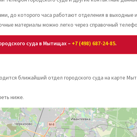
вами, до которого часа работают отделения в выходные 
очные материалы можно легко через справочный телефо
ородского суда в Мытищах –
+7 (498) 687-24-85
.
аходится ближайший отдел городского суда на карте Мы
реть ниже.