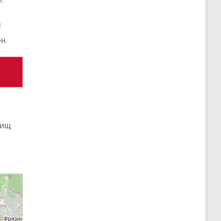
и
н.
тищ