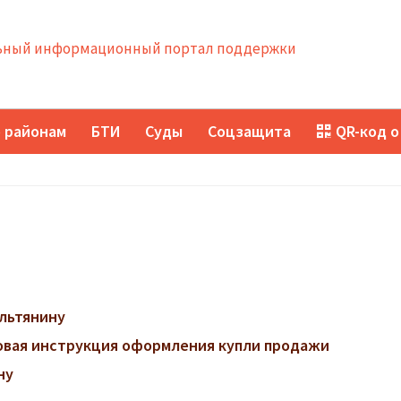
ный информационный портал поддержки
 районам
БТИ
Суды
Соцзащита
QR-код о
ильтянину
говая инструкция оформления купли продажи
ну