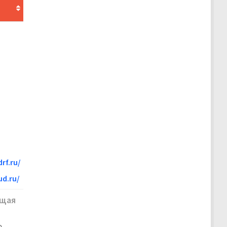
rf.ru/
d.ru/
щая
.