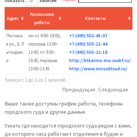
Показать
записей
Расписание
Адрес
Контакты
работы
+7 (495) 552-45-07
Песчана
пн-чт 9:00–18:00,
+7 (495) 555-22-44
я ул., 6, Л
перерыв 13:00–
+7 (495) 555-22-18
ыткарин
13:45; пт 9:00–
http://litkarino.mo.sudrf.ru/
о
16:45, перерыв
http://www.mosoblsud.ru/
13:00–13:45
Записи с 1 до 1 из 1 записей
Предыдущая
Следующая
Выше также доступны график работы, телефоны
городского суда и другие данные.
Узнать где находится городского суда рядом с вами,
до которого часа работают отделения в будни и