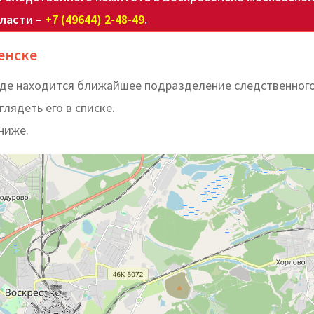
ласти –
+7 (49644) 2-48-49
.
енске
 где находится ближайшее подразделение следственног
лядеть его в списке.
ниже.