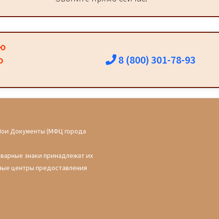
ию
8 (800) 301-78-93
о
Мои Документы (МФЦ города
оварные знаки принадлежат их
ные центры предоставления