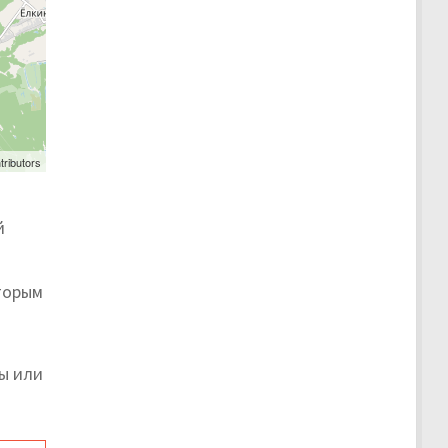
tributors
й
торым
ы или