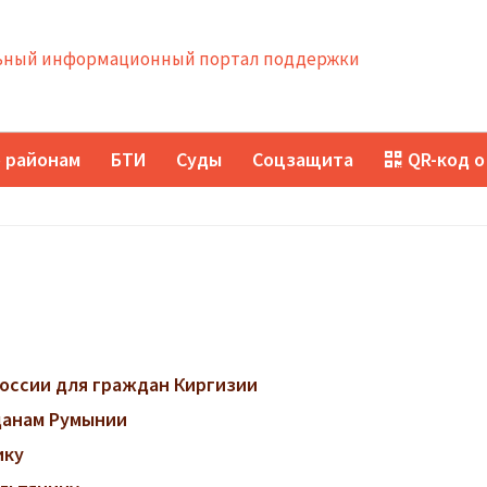
ный информационный портал поддержки
 районам
БТИ
Суды
Соцзащита
QR-код о
оссии для граждан Киргизии
данам Румынии
ику