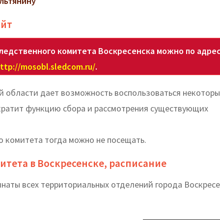
ильтянину
айт
ледственного комитета Воскресенска можно по адре
ttp://mosobl.sledcom.ru/
.
й области дает возможность воспользоваться некотор
ократит функцию сбора и рассмотрения существующих
го комитета тогда можно не посещать.
итета в Воскресенске, расписание
инаты всех территориальных отделений города Воскресе