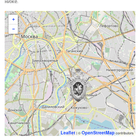
ниже.
+
−
Leaflet
OpenStreetMap
| ©
contributors