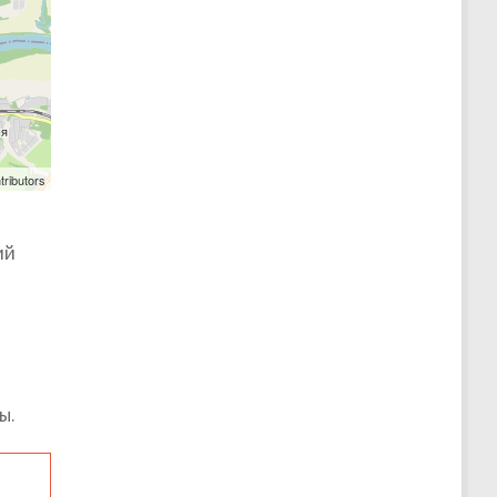
tributors
ий
о
ы.