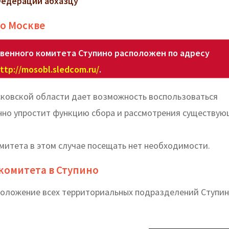
Федерации абхазцу
по Москве
венного комитета Ступино расположен по адресу
ttp://mosobl.sledcom.ru/
.
сковской области дает возможность воспользоваться
енно упростит функцию сбора и рассмотрения существу
омитета в этом случае посещать нет необходимости.
комитета в Ступино
оположение всех территориальных подразделений Ступи