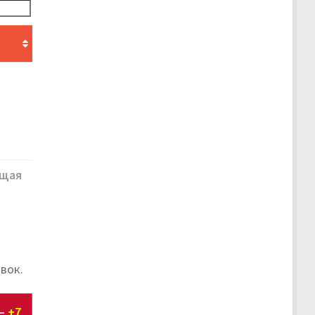
щая
вок.
 –
+7