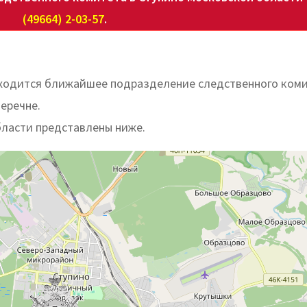
(49664) 2-03-57
.
находится ближайшее подразделение следственного ком
перечне.
бласти представлены ниже.