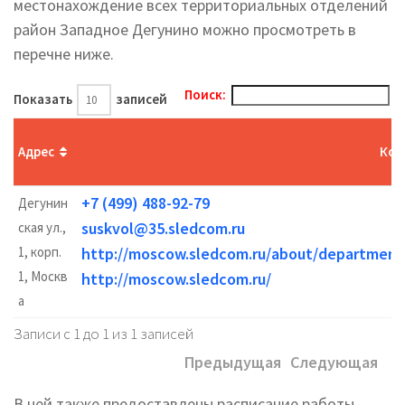
местонахождение всех территориальных отделений
район Западное Дегунино можно просмотреть в
перечне ниже.
Поиск:
Показать
записей
Адрес
Кон
+7 (499) 488-92-79
Дегунин
suskvol@35.sledcom.ru
ская ул.,
1, корп.
http://moscow.sledcom.ru/about/departme
1, Москв
http://moscow.sledcom.ru/
а
Записи с 1 до 1 из 1 записей
Предыдущая
Следующая
В ней также предоставлены расписание работы,