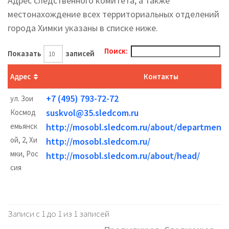
Адрес следственного комитета, а также
местонахождение всех территориальных отделений
города Химки указаны в списке ниже.
Поиск:
Показать
записей
Адрес
Контакты
+7 (495) 793-72-72
ул. Зои
suskvol@35.sledcom.ru
Космод
емьянск
http://mosobl.sledcom.ru/about/department
ой, 2, Хи
http://mosobl.sledcom.ru/
мки, Рос
http://mosobl.sledcom.ru/about/head/
сия
Записи с 1 до 1 из 1 записей