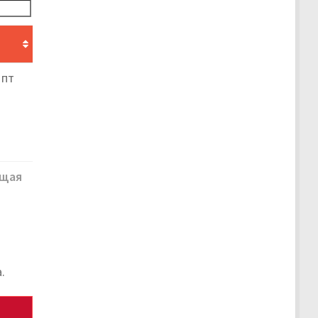
 пт
щая
.