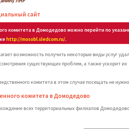
данину ЛНР
циальный сайт
ого комитета в Домодедово можно перейти по указан
лке
http://mosobl.sledcom.ru/
.
агает возможность получить некоторые виды услуг удал
ссмотрения существующих проблем, а также ускорит их
едственного комитета в этом случае посещать не нужно
венного комитета в Домодедово
нахождение всех территориальных филиалов Домодедов