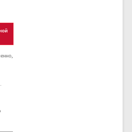
ной
енно,
.
о