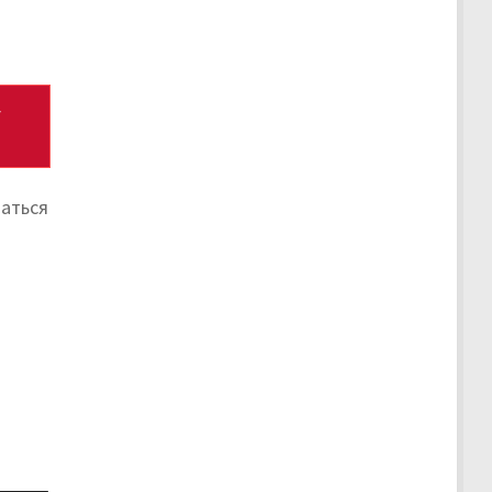
у
аться