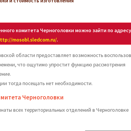
роки и стоимость изготовления
нного комитета Черноголовки можно зайти по адрес
ttp://mosobl.sledcom.ru/
.
овской области предоставляет возможность воспользов
ремени, что ощутимо упростит функцию рассмотрения
ение.
ции тогда посещать нет необходимости.
омитета Черноголовки
инаты всех территориальных отделений в Черноголовке