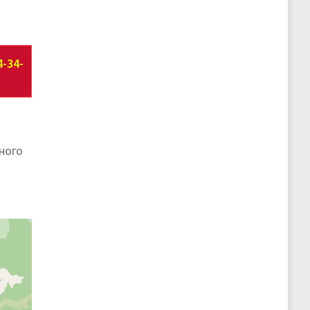
4-34-
ного