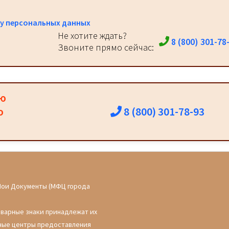
у персональных данных
Не хотите ждать?
8 (800) 301-78
Звоните прямо сейчас:
ию
8 (800) 301-78-93
о
Мои Документы (МФЦ города
оварные знаки принадлежат их
ные центры предоставления