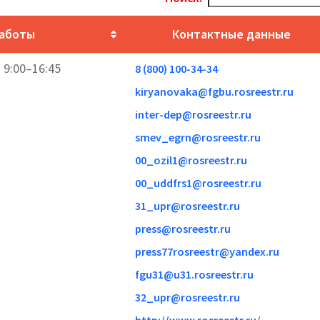
работы
Контактные данные
т 9:00–16:45
8 (800) 100-34-34
kiryanovaka@fgbu.rosreestr.ru
inter-dep@rosreestr.ru
smev_egrn@rosreestr.ru
00_ozil1@rosreestr.ru
00_uddfrs1@rosreestr.ru
31_upr@rosreestr.ru
press@rosreestr.ru
press77rosreestr@yandex.ru
fgu31@u31.rosreestr.ru
32_upr@rosreestr.ru
http://www.rosreestr.ru/