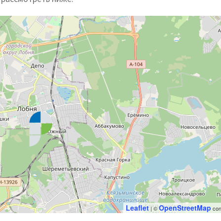
Leaflet
OpenStreetMap
| ©
con