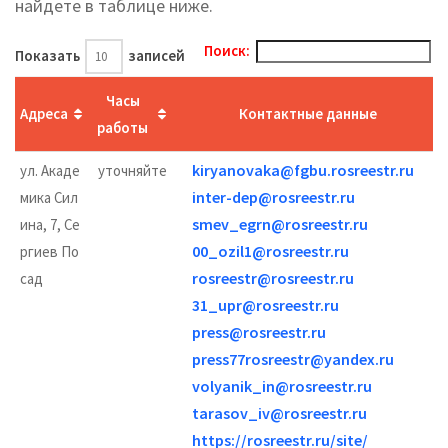
найдете в таблице ниже.
Поиск:
Показать
записей
Часы
Адреса
Контактные данные
работы
kiryanovaka@fgbu.rosreestr.ru
ул. Акаде
уточняйте
inter-dep@rosreestr.ru
мика Сил
smev_egrn@rosreestr.ru
ина, 7, Се
00_ozil1@rosreestr.ru
ргиев По
rosreestr@rosreestr.ru
сад
31_upr@rosreestr.ru
press@rosreestr.ru
press77rosreestr@yandex.ru
volyanik_in@rosreestr.ru
tarasov_iv@rosreestr.ru
https://rosreestr.ru/site/