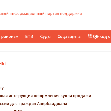
ный информационный портал поддержки
 районам
БТИ
Суды
Соцзащита
QR-код о
оны
ну
говая инструкция оформления купли продажи
ссии для граждан Азербайджана