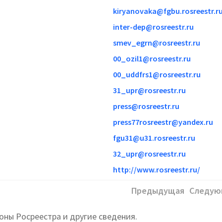
kiryanovaka@fgbu.rosreestr.r
inter-dep@rosreestr.ru
smev_egrn@rosreestr.ru
00_ozil1@rosreestr.ru
00_uddfrs1@rosreestr.ru
31_upr@rosreestr.ru
press@rosreestr.ru
press77rosreestr@yandex.ru
fgu31@u31.rosreestr.ru
32_upr@rosreestr.ru
http://www.rosreestr.ru/
Предыдущая
Следую
ны Росреестра и другие сведения.