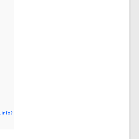
u
_info?