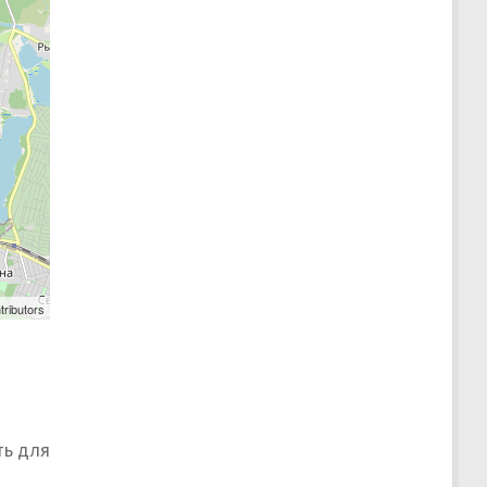
tributors
ть для