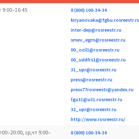
т 9:00–16:45
8 (800) 100-34-34
kiryanovaka@fgbu.rosreestr.r
inter-dep@rosreestr.ru
smev_egrn@rosreestr.ru
00_ozil1@rosreestr.ru
00_uddfrs1@rosreestr.ru
31_upr@rosreestr.ru
press@rosreestr.ru
press77rosreestr@yandex.ru
fgu31@u31.rosreestr.ru
32_upr@rosreestr.ru
http://www.rosreestr.ru/
0:00–20:00, ср,чт 9:00–
8 (800) 100-34-34