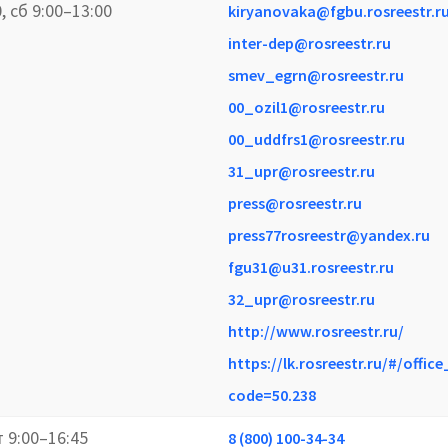
0, сб 9:00–13:00
kiryanovaka@fgbu.rosreestr.r
inter-dep@rosreestr.ru
smev_egrn@rosreestr.ru
00_ozil1@rosreestr.ru
00_uddfrs1@rosreestr.ru
31_upr@rosreestr.ru
press@rosreestr.ru
press77rosreestr@yandex.ru
fgu31@u31.rosreestr.ru
32_upr@rosreestr.ru
http://www.rosreestr.ru/
https://lk.rosreestr.ru/#/office
code=50.238
т 9:00–16:45
8 (800) 100-34-34