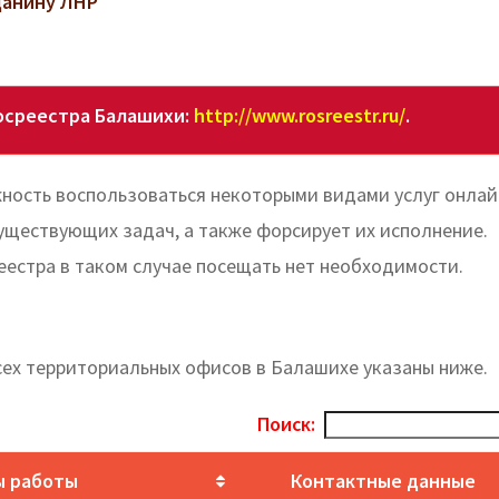
данину ЛНР
осреестра Балашихи:
http://www.rosreestr.ru/
.
ность воспользоваться некоторыми видами услуг онлай
уществующих задач, а также форсирует их исполнение.
естра в таком случае посещать нет необходимости.
сех территориальных офисов в Балашихе указаны ниже.
Поиск:
ы работы
Контактные данные