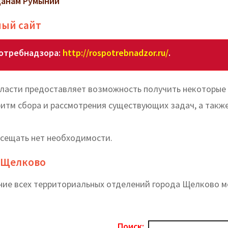
данам Румынии
ный сайт
потребнадзора:
http://rospotrebnadzor.ru/
.
ласти предоставляет возможность получить некоторые
ритм сбора и рассмотрения существующих задач, а такж
осещать нет необходимости.
 Щелково
ние всех территориальных отделений города Щелково 
Поиск: