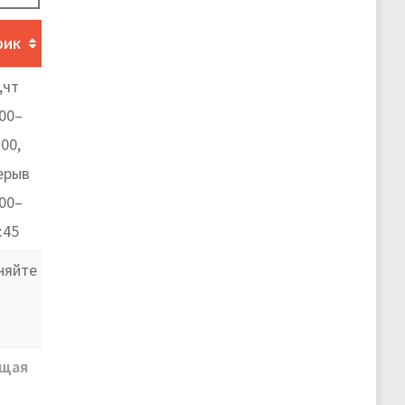
фик
,чт
:00–
:00,
ерыв
:00–
:45
няйте
щая