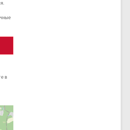
я.
ичные
е в