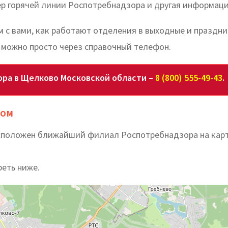
р горячей линии Роспотребнадзора и другая информаци
м с вами, как работают отделения в выходные и праздн
 можно просто через справочный телефон.
ора в Щелково Московской области –
8 (800) 555-49-43
.
дом
асположен ближайший филиал Роспотребнадзора на карт
реть ниже.