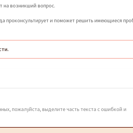
т на возникший вопрос.
гда проконсультирует и поможет решить имеющиеся пр
сти.
орячая линия и сайт
ных, пожалуйста, выделите часть текста с ошибкой и