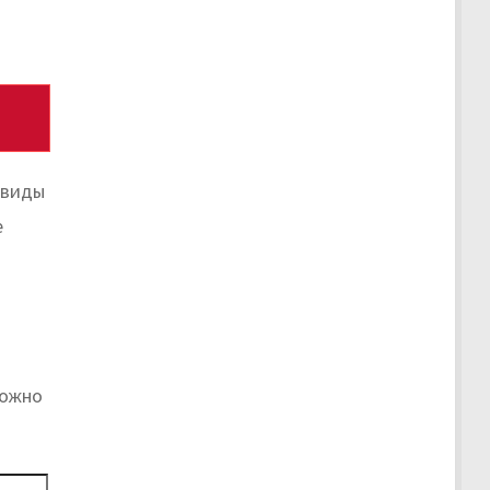
 виды
е
можно