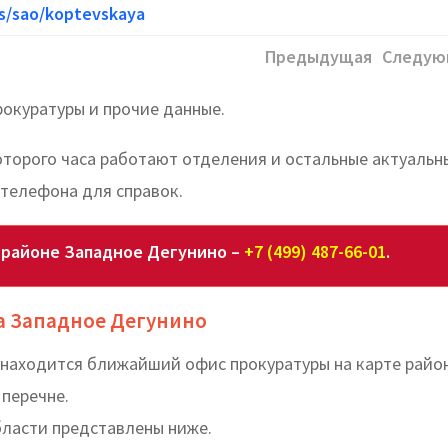
ws/sao/koptevskaya
Предыдущая
Следую
окуратуры и прочие данные.
которого часа работают отделения и остальные актуальн
телефона для справок.
 районе Западное Дегунино –
+7 (499) 487-66-01
.
а Западное Дегунино
е находится ближайший офис прокуратуры на карте райо
 перечне.
бласти представлены ниже.