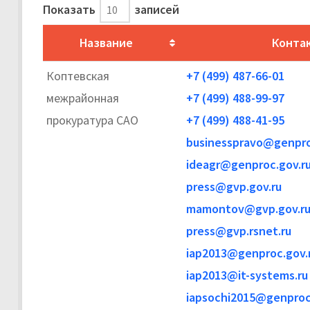
Показать
записей
Название
Конта
Коптевская
+7 (499) 487-66-01
межрайонная
+7 (499) 488-99-97
прокуратура САО
+7 (499) 488-41-95
businesspravo@genpro
ideagr@genproc.gov.r
press@gvp.gov.ru
mamontov@gvp.gov.r
press@gvp.rsnet.ru
iap2013@genproc.gov.
iap2013@it-systems.ru
iapsochi2015@genproc