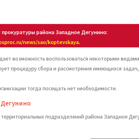
 прокуратуры района Западное Дегунино:
osproc.ru/news/sao/koptevskaya
.
 дает возможность воспользоваться некоторыми видами
рует процедуру сбора и рассмотрения имеющихся задач,
ганизации тогда посещать нет необходимости.
 Дегунино
х территориальных подразделений района Западное Дег