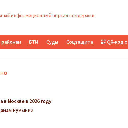
ный информационный портал поддержки
 районам
БТИ
Суды
Соцзащита
QR-код о
ино
 в Москве в 2026 году
данам Румынии