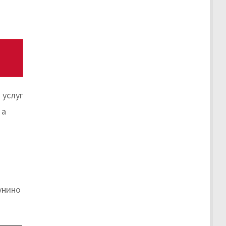
 услуг
 а
унино