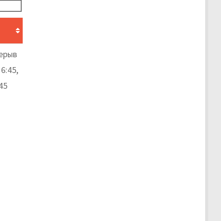
рерыв
6:45,
45