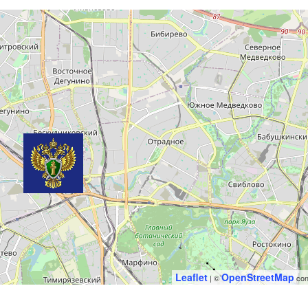
Leaflet
OpenStreetMap
| ©
con