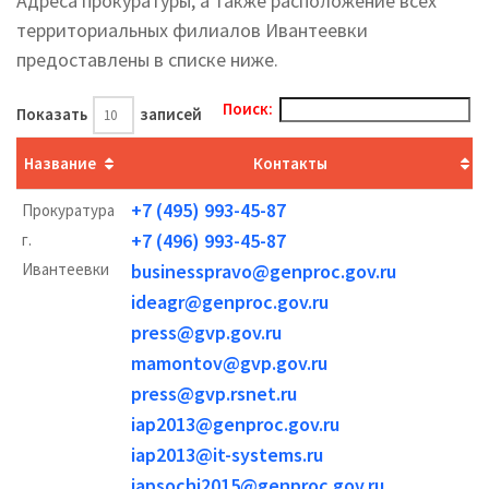
Адреса прокуратуры, а также расположение всех
территориальных филиалов Ивантеевки
предоставлены в списке ниже.
Поиск:
Показать
записей
Название
Контакты
+7 (495) 993-45-87
Прокуратура
+7 (496) 993-45-87
г.
Ивантеевки
businesspravo@genproc.gov.ru
ideagr@genproc.gov.ru
press@gvp.gov.ru
mamontov@gvp.gov.ru
press@gvp.rsnet.ru
iap2013@genproc.gov.ru
iap2013@it-systems.ru
iapsochi2015@genproc.gov.ru