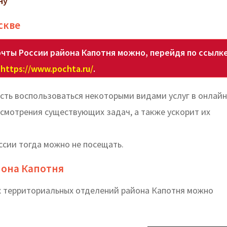
ну
скве
чты России района Капотня можно, перейдя по ссылк
https://www.pochta.ru/
.
ть воспользоваться некоторыми видами услуг в онлайн
смотрения существующих задач, а также ускорит их
сии тогда можно не посещать.
йона Капотня
х территориальных отделений района Капотня можно