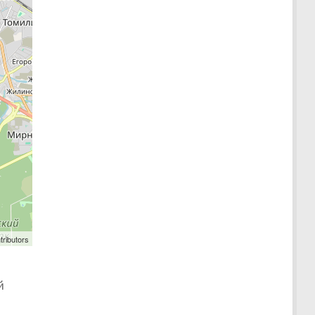
tributors
й