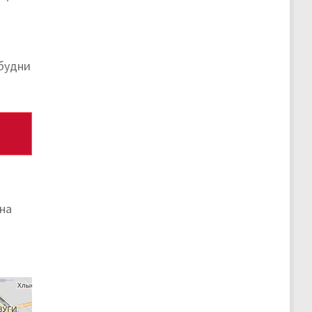
 будни
на