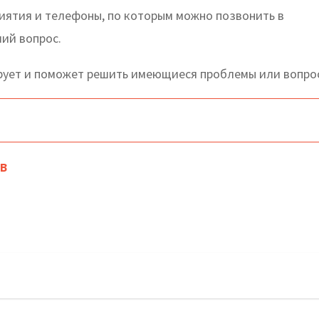
риятия и телефоны, по которым можно позвонить в
ший вопрос.
рует и поможет решить имеющиеся проблемы или вопро
в
ный АО: официальный сайт, телефоны, адреса