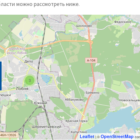
бласти можно рассмотреть ниже.
3
Leaflet
OpenStreetMap
| ©
con