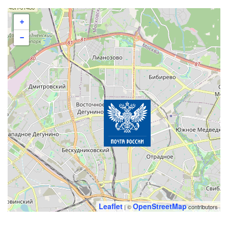
+
−
Leaflet
OpenStreetMap
| ©
contributors