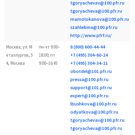
tgoryachevav@100.pfr.ru
tgoryacheva@100.pfr.ru
mamolokanova@100.pfr.ru
szahlebina@100.pfr.ru
http://www.pfrf.ru/
8 (800) 600-44-44
Москва, ул. М
пн-чт 9:00–
+7 (495) 304-60-24
еталлургов, 5
18:00; пт
+7 (495) 304-34-21
4, Москва
9:00–16:45
obotdel@101.pfr.ru
pressa@100.pfr.ru
support@101.pfr.ru
expert@100.pfr.ru
lbushkova@100.pfr.ru
odyatkova@100.pfr.ru
tgoryachevav@100.pfr.ru
tgoryacheva@100.pfr.ru