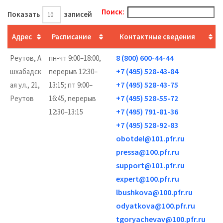
Поиск:
Показать
записей
Адрес
Расписание
Контактные сведения
8 (800) 600-44-44
Реутов, А
пн-чт 9:00–18:00,
+7 (495) 528-43-84
шхабадск
перерыв 12:30–
+7 (495) 528-43-75
ая ул., 21,
13:15; пт 9:00–
+7 (495) 528-55-72
Реутов
16:45, перерыв
+7 (495) 791-81-36
12:30–13:15
+7 (495) 528-92-83
obotdel@101.pfr.ru
pressa@100.pfr.ru
support@101.pfr.ru
expert@100.pfr.ru
lbushkova@100.pfr.ru
odyatkova@100.pfr.ru
tgoryachevav@100.pfr.ru