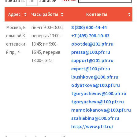
Показать
записей
Адрес
Часы работы
Контакты
8 (800) 600-44-44
Москва, Б
пн-чт 9:00–18:00,
+7 (495) 708-10-63
ольшой К
перерыв 13:00–
obotdel@101.pfr.ru
оптевски
13:45; пт 9:00–
pressa@100.pfr.ru
й пр., 4
16:45, перерыв
support@101.pfr.ru
13:00–13:45
expert@100.pfr.ru
lbushkova@100.pfr.ru
odyatkova@100.pfr.ru
tgoryachevav@100.pfr.ru
tgoryacheva@100.pfr.ru
mamolokanova@100.pfr.ru
szahlebina@100.pfr.ru
http://www.pfrf.ru/