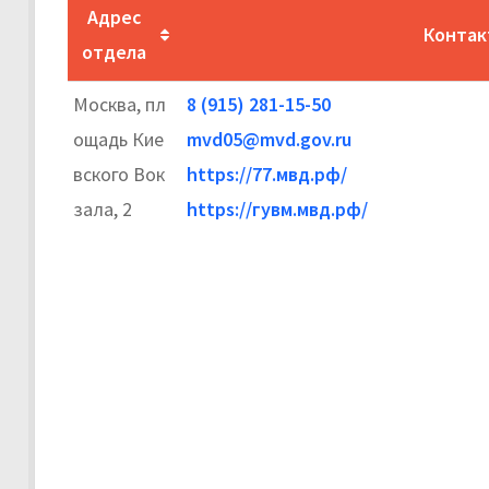
Адрес
Контак
отдела
Москва, пл
8 (915) 281-15-50
ощадь Кие
mvd05@mvd.gov.ru
вского Вок
https://77.мвд.рф/
зала, 2
https://гувм.мвд.рф/