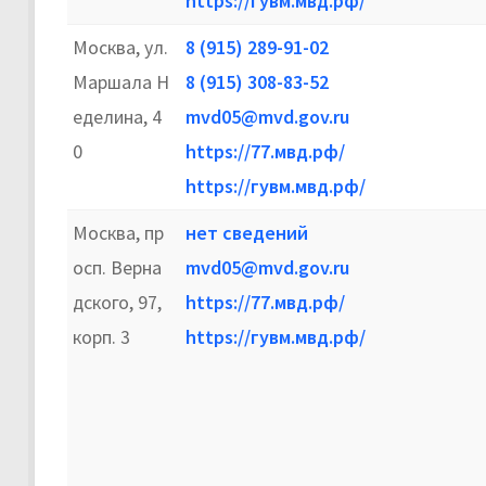
https://гувм.мвд.рф/
Москва, ул.
8 (915) 289-91-02
Маршала Н
8 (915) 308-83-52
еделина, 4
mvd05@mvd.gov.ru
0
https://77.мвд.рф/
https://гувм.мвд.рф/
Москва, пр
нет сведений
осп. Верна
mvd05@mvd.gov.ru
дского, 97,
https://77.мвд.рф/
корп. 3
https://гувм.мвд.рф/