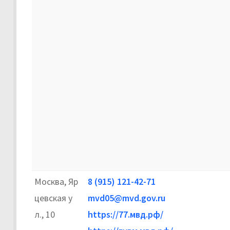
Москва, Яр
8 (915) 121-42-71
цевская у
mvd05@mvd.gov.ru
л., 10
https://77.мвд.рф/