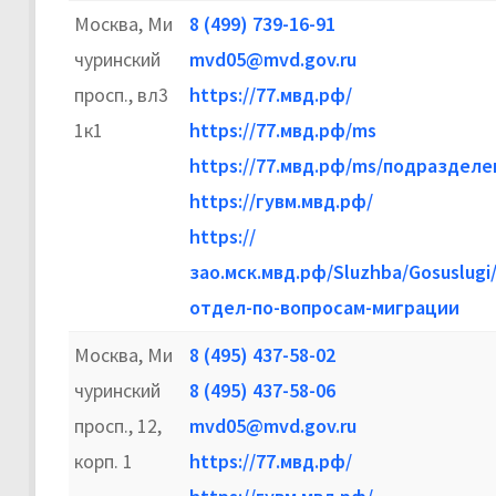
Москва, Ми
8 (499) 739-16-91
чуринский
mvd05@mvd.gov.ru
просп., вл3
https://77.мвд.рф/
1к1
https://77.мвд.рф/ms
https://77.мвд.рф/ms/подраздел
https://гувм.мвд.рф/
https://
зао.мск.мвд.рф/Sluzhba/Gosuslugi
отдел-по-вопросам-миграции
Москва, Ми
8 (495) 437-58-02
чуринский
8 (495) 437-58-06
просп., 12,
mvd05@mvd.gov.ru
корп. 1
https://77.мвд.рф/