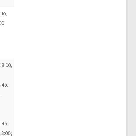
но,
00
18:00,
:45;
–
:45;
13:00;