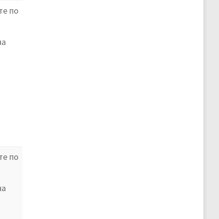
те по
на
те по
на