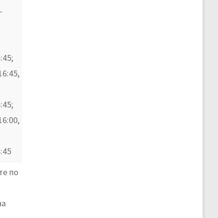
–
:45;
16:45,
:45;
16:00,
:45
те по
на