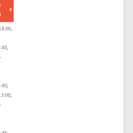
к
ы
18:00,
:45;
–
:45;
13:00;
–
:45;