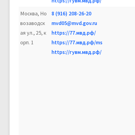
https://гувм.мвд.рф/
Москва, Но
8 (916) 208-26-20
возаводск
mvd05@mvd.gov.ru
ая ул., 25, к
https://77.мвд.рф/
орп. 1
https://77.мвд.рф/ms
https://гувм.мвд.рф/