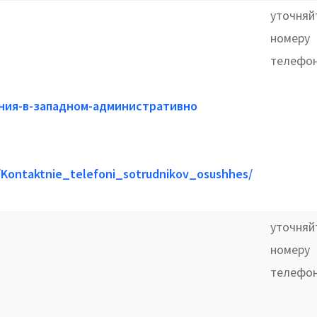
уточняй
номеру
телефо
ения-в-западном-административно
/Kontaktnie_telefoni_sotrudnikov_osushhes/
уточняй
номеру
телефо