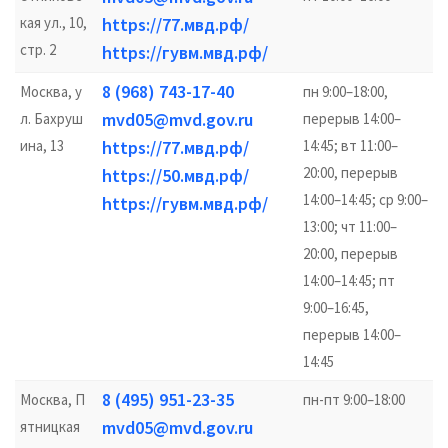
кая ул., 10,
https://77.мвд.рф/
стр. 2
https://гувм.мвд.рф/
8 (968) 743-17-40
Москва, у
пн 9:00–18:00,
mvd05@mvd.gov.ru
л. Бахруш
перерыв 14:00–
ина, 13
https://77.мвд.рф/
14:45; вт 11:00–
20:00, перерыв
https://50.мвд.рф/
14:00–14:45; ср 9:00–
https://гувм.мвд.рф/
13:00; чт 11:00–
20:00, перерыв
14:00–14:45; пт
9:00–16:45,
перерыв 14:00–
14:45
8 (495) 951-23-35
Москва, П
пн-пт 9:00–18:00
mvd05@mvd.gov.ru
ятницкая