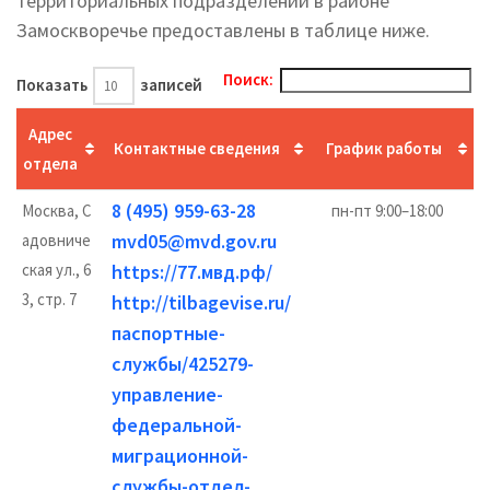
территориальных подразделений в районе
Замоскворечье предоставлены в таблице ниже.
Поиск:
Показать
записей
Адрес
Контактные сведения
График работы
отдела
8 (495) 959-63-28
Москва, С
пн-пт 9:00–18:00
mvd05@mvd.gov.ru
адовниче
ская ул., 6
https://77.мвд.рф/
3, стр. 7
http://tilbagevise.ru/
паспортные-
службы/425279-
управление-
федеральной-
миграционной-
службы-отдел-