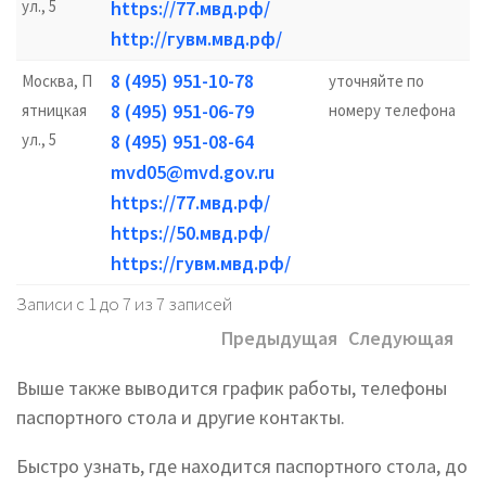
ул., 5
https://77.мвд.рф/
http://гувм.мвд.рф/
8 (495) 951-10-78
Москва, П
уточняйте по
8 (495) 951-06-79
ятницкая
номеру телефона
ул., 5
8 (495) 951-08-64
mvd05@mvd.gov.ru
https://77.мвд.рф/
https://50.мвд.рф/
https://гувм.мвд.рф/
Записи с 1 до 7 из 7 записей
Предыдущая
Следующая
Выше также выводится график работы, телефоны
паспортного стола и другие контакты.
Быстро узнать, где находится паспортного стола, до