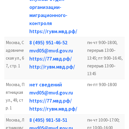
организации-
миграционного-
контроля
https://гувм.мвд.рф/
8 (495) 951-46-52
Москва, С
пн-чт 9:00–18:00,
mvd05@mvd.gov.ru
адовниче
перерыв 13:00–
ская ул., 6
https://77.мвд.рф/
13:45; пт 9:00–16:45,
7, стр. 1
перерыв 13:00–
http://гувм.мвд.рф/
13:45
нет сведений
Москва, П
пн-пт 9:00–18:00
mvd05@mvd.gov.ru
ятницкая
ул., 49, ст
https://77.мвд.рф/
р. 1
https://гувм.мвд.рф/
8 (495) 981-58-51
Москва, Л
пн-чт 10:00–17:00;
mvd05@mvd.gov.ru
етниковс
пт 10:00–16:00