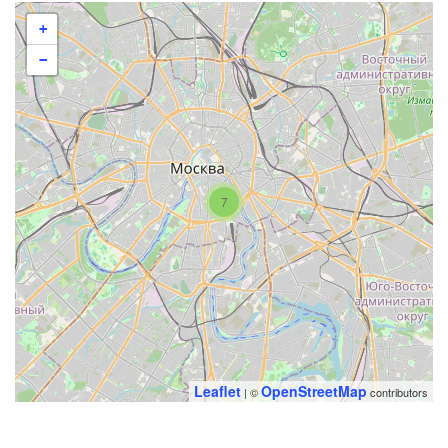
+
−
7
Leaflet
OpenStreetMap
| ©
contributors