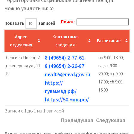
территориальных филиалов Сергиева Посада
можно увидеть ниже.
Поиск:
Показать
записей
Адрес
Контактные
Расписание
отделения
сведения
8 (49654) 2-77-61
Сергиев Посад, И
пн 9:00–18:00;
8 (49654) 2-26-87
нженерная ул., 11
вт,чт 9:00–
Б
mvd05@mvd.gov.ru
20:00; пт 9:00–
17:00; сб 9:00–
https://
16:00
гувм.мвд.рф/
https://50.мвд.рф/
Записи с 1 до 1 из 1 записей
Предыдущая
Следующая
Выше доступны часы работы, телефоны паспортного