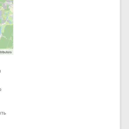
tributors
и
о
ить