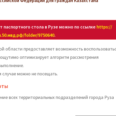
ссийской Федерации для граждан Казахстана
т паспортного стола в Рузе можно по ссылке
https://
.50.мвд.рф/folder/9750640
.
кой области предоставляет возможность воспользовать
о ощутимо оптимизирует алгоритм рассмотрения
выполнение.
м случае можно не посещать.
оты
ение всех территориальных подразделений города Руза