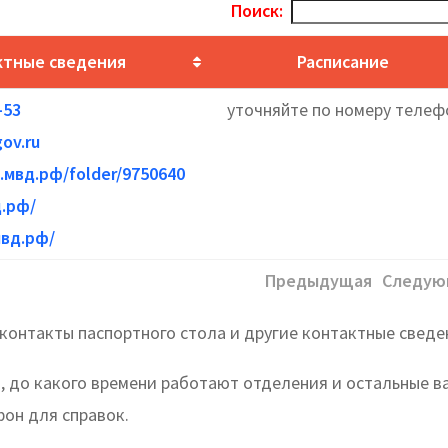
Поиск:
ктные сведения
Расписание
-53
уточняйте по номеру телеф
ov.ru
0.мвд.рф/folder/9750640
д.рф/
мвд.рф/
Предыдущая
Следую
контакты паспортного стола и другие контактные сведе
а, до какого времени работают отделения и остальные 
он для справок.