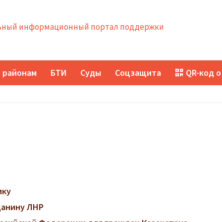
ный информационный портал поддержки
 районам
БТИ
Суды
Соцзащита
QR-код о
ику
данину ЛНР