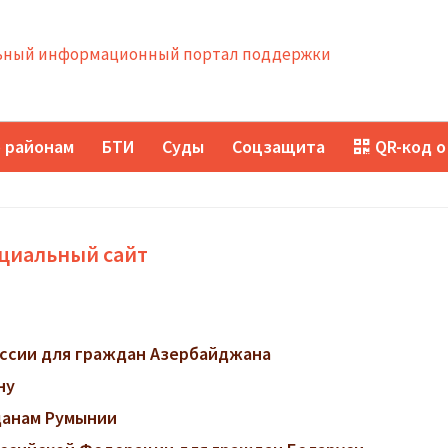
ный информационный портал поддержки
 районам
БТИ
Суды
Соцзащита
QR-код о
ициальный сайт
ссии для граждан Азербайджана
ну
данам Румынии