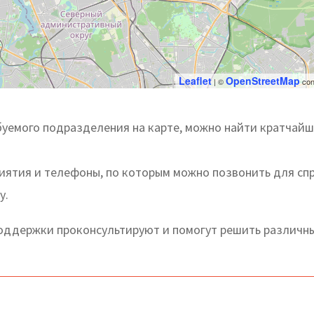
Leaflet
OpenStreetMap
| ©
con
буемого подразделения на карте, можно найти кратчай
риятия и телефоны, по которым можно позвонить для сп
у.
оддержки проконсультируют и помогут решить различн