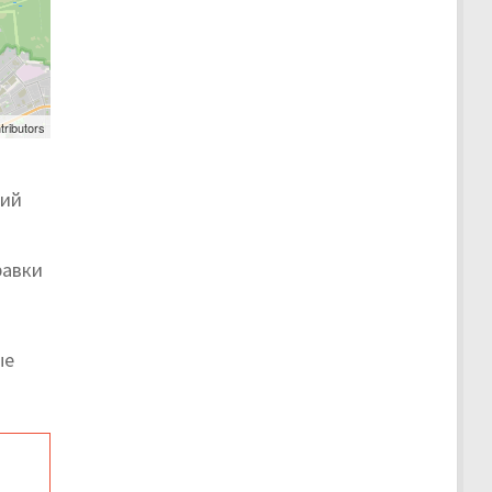
tributors
ший
равки
ые