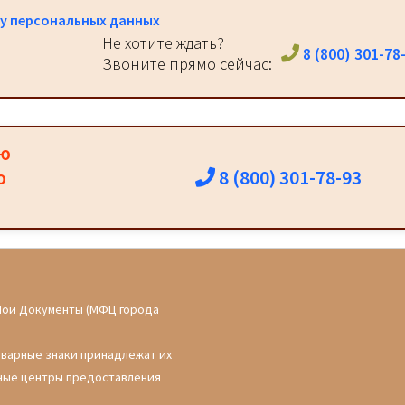
у персональных данных
Не хотите ждать?
8 (800) 301-78
Звоните прямо сейчас:
ию
8 (800) 301-78-93
о
Мои Документы (МФЦ города
оварные знаки принадлежат их
ные центры предоставления