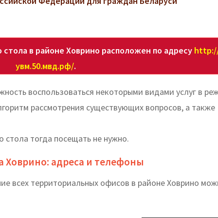
ссийской Федерации для граждан Беларуси
 стола в районе Ховрино расположен по адресу
http:/
увм.50.мвд.рф/
.
жность воспользоваться некоторыми видами услуг в ре
алгоритм рассмотрения существующих вопросов, а также
о стола тогда посещать не нужно.
а Ховрино: адреса и телефоны
ние всех территориальных офисов в районе Ховрино мож