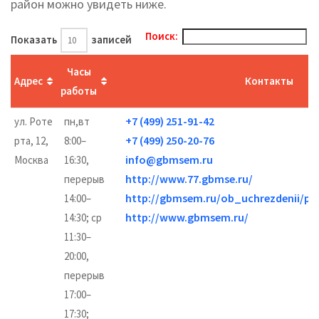
район можно увидеть ниже.
Поиск:
Показать
записей
Часы
Адрес
Контакты
работы
+7 (499) 251-91-42
ул. Роте
пн,вт
+7 (499) 250-20-76
рта, 12,
8:00–
info@gbmsem.ru
Москва
16:30,
http://www.77.gbmse.ru/
перерыв
http://gbmsem.ru/ob_uchrezdenii/po
14:00–
http://www.gbmsem.ru/
14:30; ср
11:30–
20:00,
перерыв
17:00–
17:30;