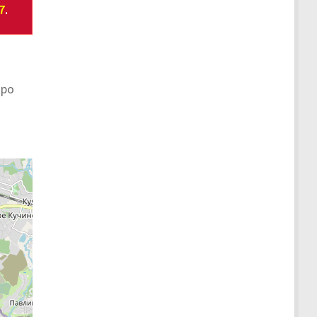
7
.
юро