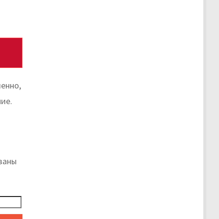
енно,
ие.
заны