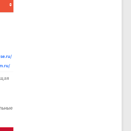
se.ru/
m.ru/
щая
альные