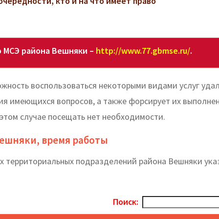
очередности, кто и на что имеет право
 МСЭ района Вешняки –
http://www.77.gbmse.ru/
.
жность воспользоваться некоторыми видами услуг удал
я имеющихся вопросов, а также форсирует их выполнен
 этом случае посещать нет необходимости.
Вешняки, время работы
ех территориальных подразделений района Вешняки ука
Поиск: