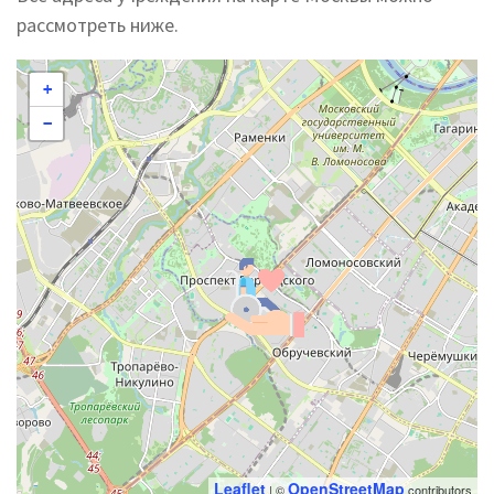
рассмотреть ниже.
+
−
Leaflet
OpenStreetMap
| ©
contributors