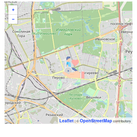
+
−
Leaflet
OpenStreetMap
| ©
contributors