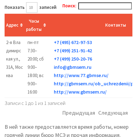
Поиск:
Показать
записей
Часы
Адрес
Контакты
работы
+7 (495) 672-97-53
2-я Вла
пн-пт
+7 (499) 251-91-42
димирс
7:30–
+7 (499) 250-20-76
кая ул.,
20:00; сб
info@gbmsem.ru
31А, Мос
9:00–
http://www.77.gbmse.ru/
ква
18:00; вс
http://gbmsem.ru/ob_uchrezdenii/po
9:00–
http://www.gbmsem.ru/
16:00
Записи с 1 до 1 из 1 записей
Предыдущая
Следующая
В ней также предоставляется время работы, номер
горячей линии бюро МСЭ и прочая информация.