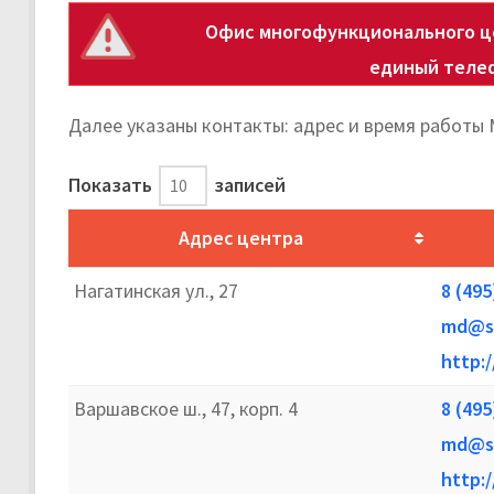
Офис многофункционального це
единый теле
Далее указаны контакты: адрес и время работы
Показать
записей
Адрес центра
Нагатинская ул., 27
8 (495
md@so
http:
Варшавское ш., 47, корп. 4
8 (495
md@so
http: