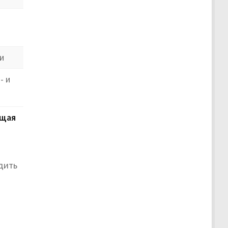
и
- и
щая
дить