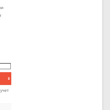
ои
т
 учет