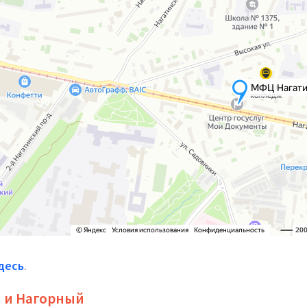
десь
.
 и Нагорный