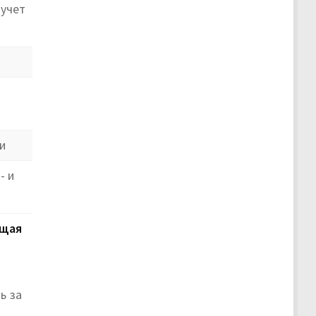
 учет
и
- и
щая
ь за