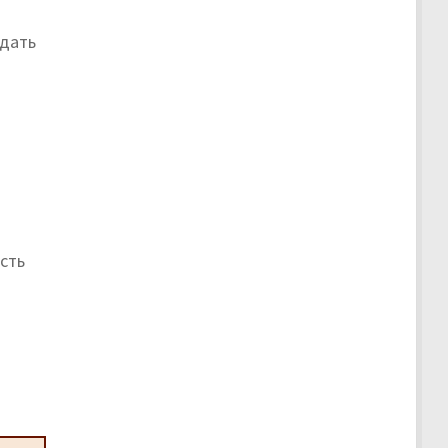
юдать
сть