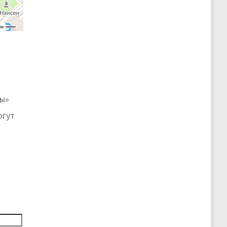
ты»
огут