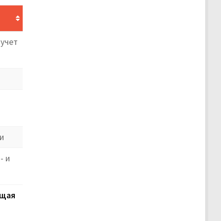
 учет
и
- и
щая