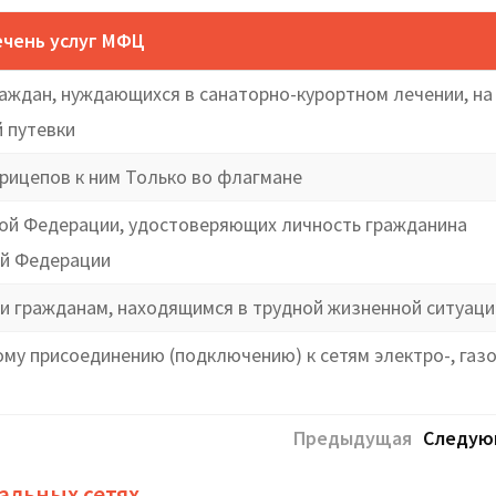
чень услуг МФЦ
аждан, нуждающихся в санаторно-курортном лечении, на
 путевки
рицепов к ним Только во флагмане
кой Федерации, удостоверяющих личность гражданина
ой Федерации
 гражданам, находящимся в трудной жизненной ситуаци
у присоединению (подключению) к сетям электро-, газо
Предыдущая
Следую
альных сетях