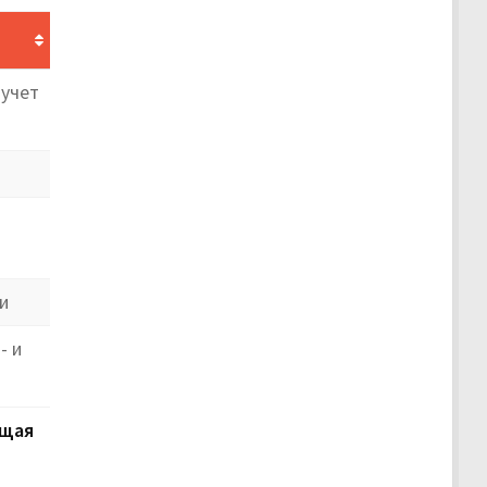
 учет
и
- и
щая