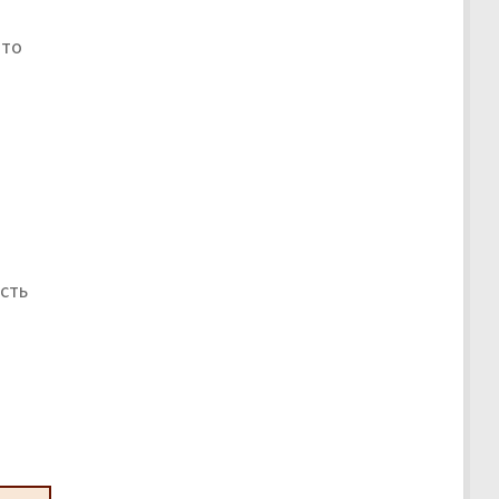
 то
сть