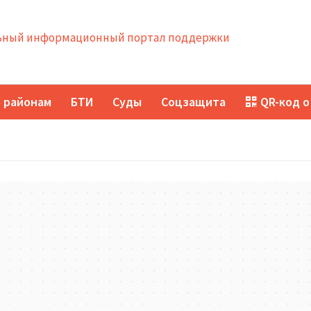
ный информационный портал поддержки
 районам
БТИ
Суды
Соцзащита
QR-код о