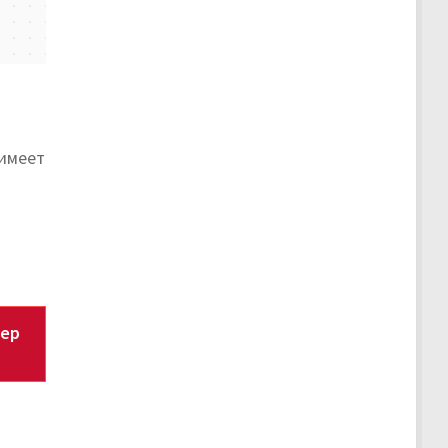
 имеет
мер