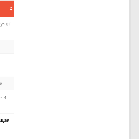
 учет
и
- и
щая