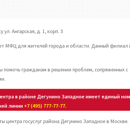
ул. Ангарская, д. 1, корп. 3
ует МФЦ для жителей города и области. Данный филиал
.
бы помочь гражданам в решении проблем, сопряженных с
ми.
ентра в районе Дегунино Западное имеет единый но
чей линии
+7 (495) 777-77-77
.
ы центра госуслуг района Дегунино Западное в Москве.