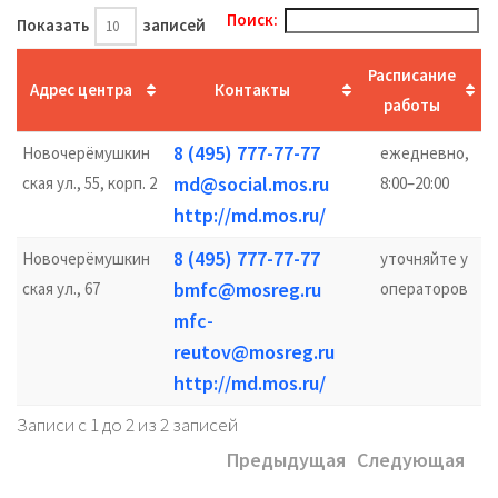
Поиск:
Показать
записей
Расписание
Адрес центра
Контакты
работы
8 (495) 777-77-77
Новочерёмушкин
ежедневно,
md@social.mos.ru
ская ул., 55, корп. 2
8:00–20:00
http://md.mos.ru/
8 (495) 777-77-77
Новочерёмушкин
уточняйте у
bmfc@mosreg.ru
ская ул., 67
операторов
mfc-
reutov@mosreg.ru
http://md.mos.ru/
Записи с 1 до 2 из 2 записей
Предыдущая
Следующая