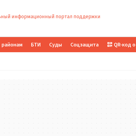
ный информационный портал поддержки
 районам
БТИ
Суды
Соцзащита
QR-код о