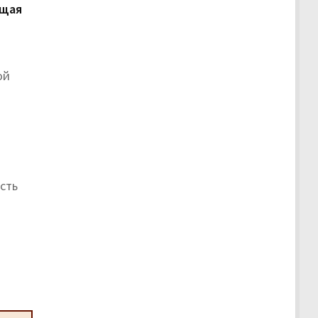
щая
ой
сть