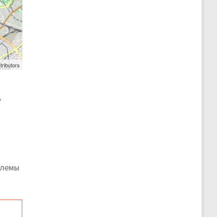
tributors
,
блемы