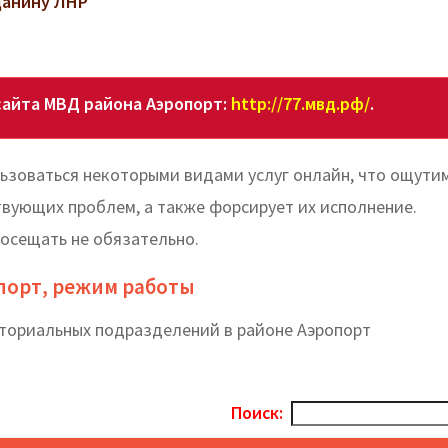
данину ЛНР
айта МВД района Аэропорт:
http://77.мвд.рф/
.
ьзоваться некоторыми видами услуг онлайн, что ощути
твующих проблем, а также форсирует их исполнение.
посещать не обязательно.
порт, режим работы
иториальных подразделений в районе Аэропорт
Поиск: