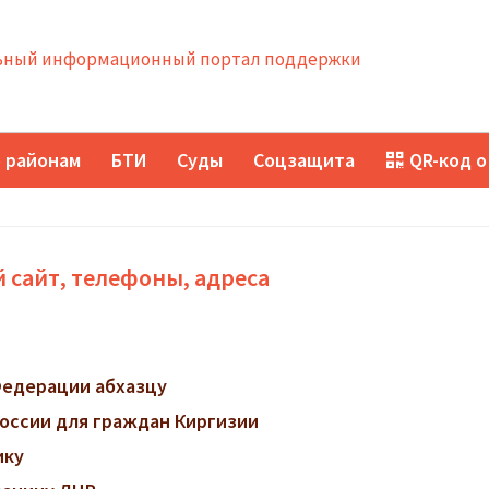
ный информационный портал поддержки
 районам
БТИ
Суды
Соцзащита
QR-код о
 сайт, телефоны, адреса
Федерации абхазцу
оссии для граждан Киргизии
ику