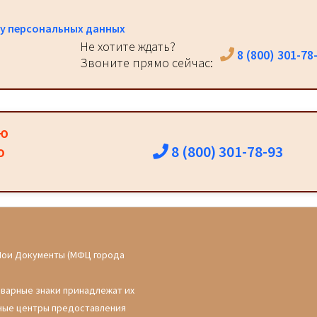
у персональных данных
Не хотите ждать?
8 (800) 301-78
Звоните прямо сейчас:
ию
8 (800) 301-78-93
о
Мои Документы (МФЦ города
оварные знаки принадлежат их
ные центры предоставления