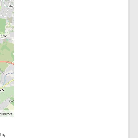
tributors
ь,