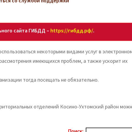
заться со службой поддержки
ьного сайта ГИБДД –
https://гибдд.рф/
.
спользоваться некоторыми видами услуг в электронно
 рассмотрения имеющихся проблем, а также ускорит их
ганизации тогда посещать не обязательно.
рриториальных отделений Косино-Ухтомский район мож
Поиск: