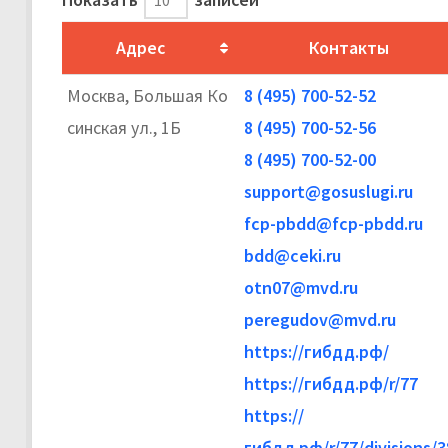
Адрес
Контакты
Москва, Большая Ко
8 (495) 700-52-52
синская ул., 1Б
8 (495) 700-52-56
8 (495) 700-52-00
support@gosuslugi.ru
fcp-pbdd@fcp-pbdd.ru
bdd@ceki.ru
otn07@mvd.ru
peregudov@mvd.ru
https://гибдд.рф/
https://гибдд.рф/r/77
https://
гибдд.рф/r/77/divisions/